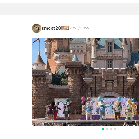
smcst28
2025/12/29