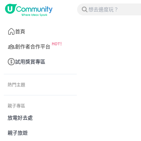
首頁
創作者合作平台
試用獎賞專區
熱門主題
親子專區
放電好去處
親子旅遊