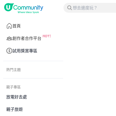
首頁
創作者合作平台
試用獎賞專區
熱門主題
親子專區
放電好去處
親子旅遊