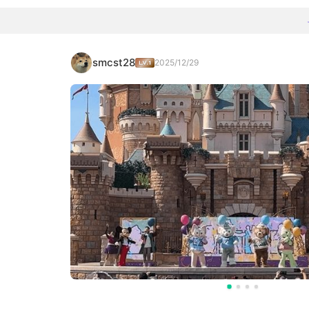
smcst28
2025/12/29