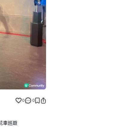
Next slide
0
0