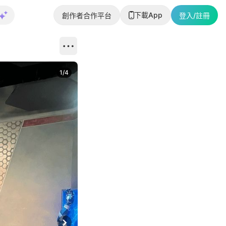
下載App
創作者合作平台
登入/註冊
1
/
4