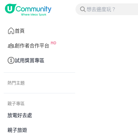
首頁
創作者合作平台
試用獎賞專區
熱門主題
親子專區
放電好去處
親子旅遊