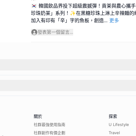
🇰🇷 韓國飲品界投下超級震撼彈！貢茶與農心攜
珍珠奶茶」系列！✨在黑糖珍珠上淋上辛辣麵的經
加入有印有「辛」字的魚板，創造
...
更多
發表第一個留言...
關於
探索
社群最強使用指南
U Lifestyle
社群創作有價企劃
Travel