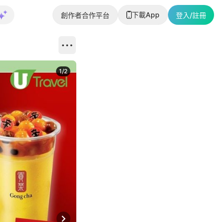
下載App
創作者合作平台
登入/註冊
1
/
2
即睇更多社