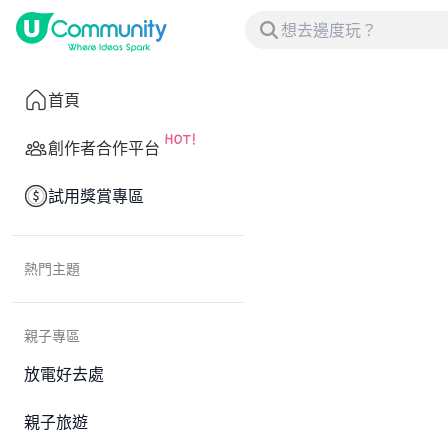
首頁
創作者合作平台
試用獎賞專區
熱門主題
親子專區
放電好去處
親子旅遊