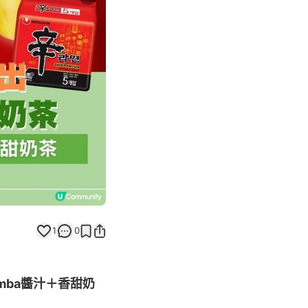
Next slide
返回帖文
1
0
mba醬汁＋香甜奶