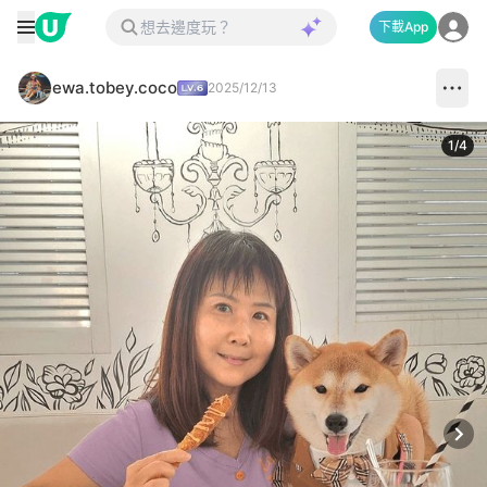
下載App
ewa.tobey.coco
2025/12/13
1
/
4
Next