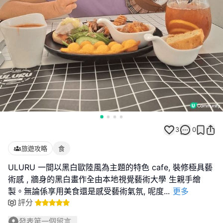
3
0
旅遊攻略
食
ULURU 一間以黑白歐陸風為主題的特色 cafe, 裝修極具藝
術感 , 牆身的黑白畫作全由本地視覺藝術大學 生親手繪
製。無論係享用美食還是感受藝術氣氛, 呢度
...
更多
評分
發表第一個留言...