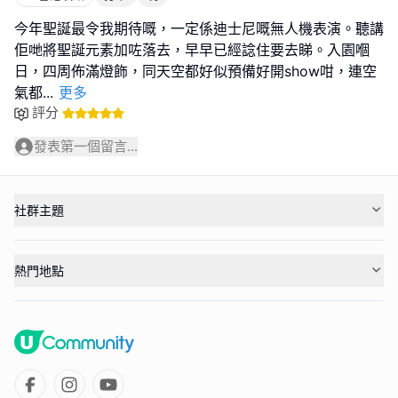
今年聖誕最令我期待嘅，一定係迪士尼嘅無人機表演。聽講
佢哋將聖誕元素加咗落去，早早已經諗住要去睇。入園嗰
日，四周佈滿燈飾，同天空都好似預備好開show咁，連空
氣都
...
更多
評分
發表第一個留言...
社群主題
熱門地點