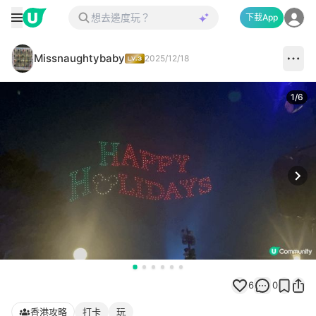
下載App
Missnaughtybaby
2025/12/18
1
/
6
Next
6
0
香港攻略
打卡
玩