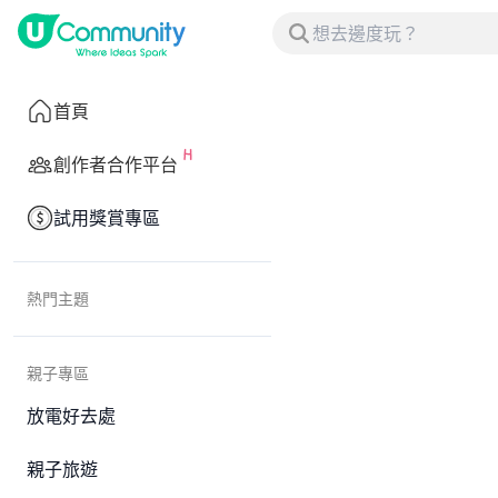
首頁
創作者合作平台
試用獎賞專區
熱門主題
親子專區
放電好去處
親子旅遊