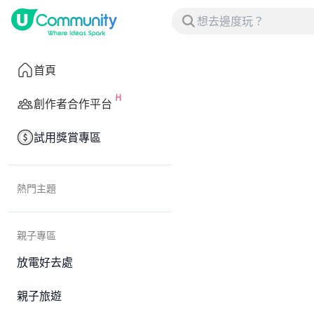
首頁
創作者合作平台
試用獎賞專區
熱門主題
親子專區
放電好去處
親子旅遊