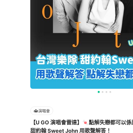
演唱會
【U GO 演唱會雷達】🍬點解失戀都可以
甜約翰 Sweet John 用歌聲解答！