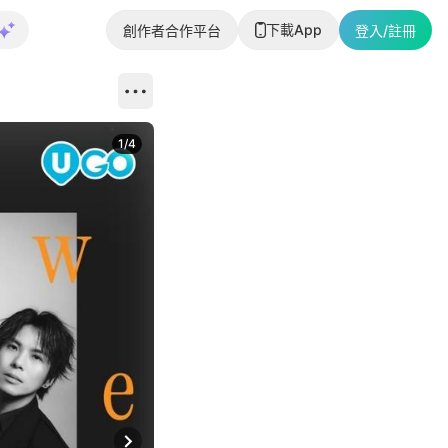
下載App
創作者合作平台
登入/註冊
1
/
4