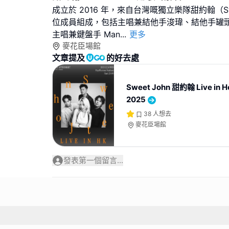
成立於 2016 年，來自台灣嘅獨立樂隊甜約翰（Sw
位成員組成，包括主唱兼結他手浚瑋、結他手罐頭
主唱兼鍵盤手 Man
...
更多
麥花臣場館
文章提及
的好去處
Sweet John 甜約翰 Live in H
2025
38
人想去
麥花臣場館
發表第一個留言...