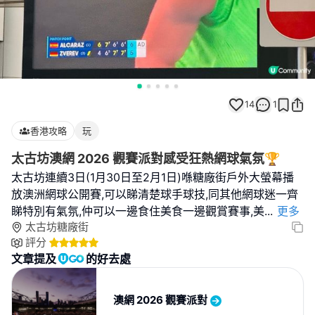
14
1
香港攻略
玩
太古坊澳網 2026 觀賽派對感受狂熱網球氣氛🏆
太古坊連續3日(1月30日至2月1日)喺糖廠街戶外大螢幕播
放澳洲網球公開賽,可以睇清楚球手球技,同其他網球迷一齊
睇特別有氣氛,仲可以一邊食住美食一邊觀賞賽事,美
...
更多
太古坊糖廠街
評分
文章提及
的好去處
澳網 2026 觀賽派對