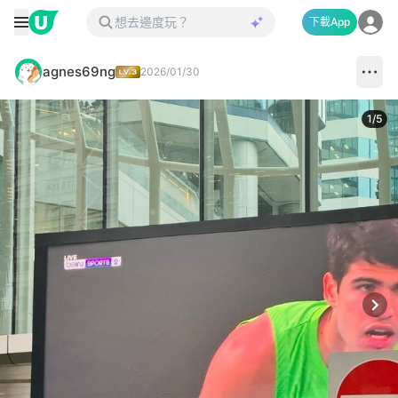
下載App
agnes69ng
2026/01/30
1
/
5
Next