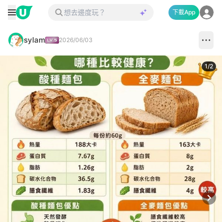
下載App
sylam
2026/06/03
1
/
2
Next