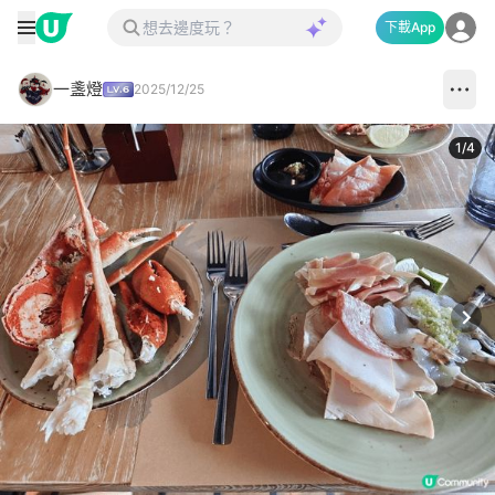
下載App
一盞燈
2025/12/25
1
/
4
Next