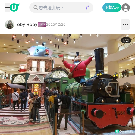
下載App
Toby Roby
2025/12/26
1
/
21
Next