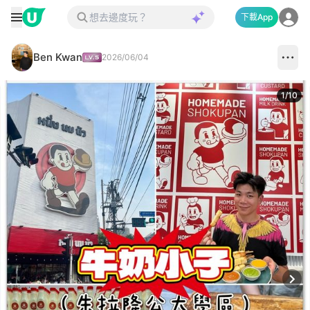
下載App
Ben Kwan
2026/06/04
1
/
10
Next