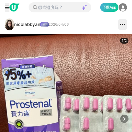
下載App
nicolabbyan
2026/04/06
1
/
2
Next