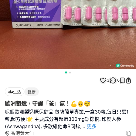
3
0
生活
健康
歐洲製造，守護「爸」氣！💪👴😴
呢個歐洲製造嘅保健品,包裝簡單專業,一盒30粒,每日只需1
粒,超方便!🌟 主要成分有超過300mg鋸棕櫚､印度人參
(Ashwagandha)､多款維他命B同鋅,
...
更多
香港黃大仙