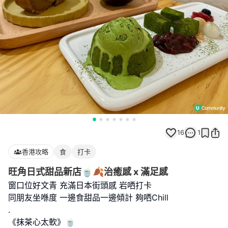
16
1
香港攻略
食
打卡
旺角日式甜品新店🍵🍂治癒感 x 滿足感
窗口位好文青 充滿日本街頭感 岩哂打卡
同朋友坐喺度 一邊食甜品一邊傾計 夠哂Chill
.
《抹茶心太軟》🍵