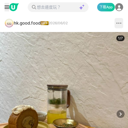
下載App
hk.good.food
2026/06/02
1
/
7
Next