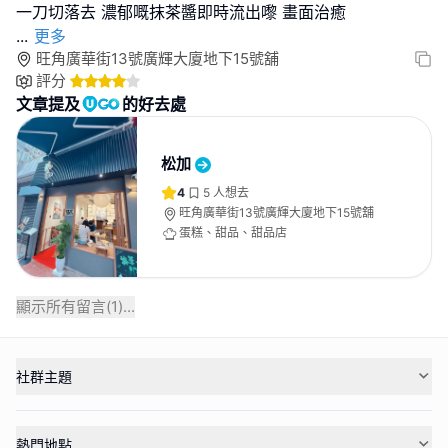
...
更多
旺角廣華街13號廣輝大廈地下15號舖
評分
文章提及
的好去處
松加
4
5
人想去
旺角廣華街13號廣輝大廈地下15號舖
蛋糕、甜品、甜品店
顯示所有留言(
1
)...
社群主題
熱門地點