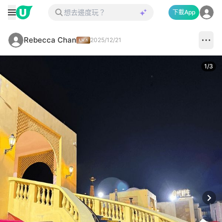
下載App
Rebecca Chan
2025/12/21
1
/
3
Next