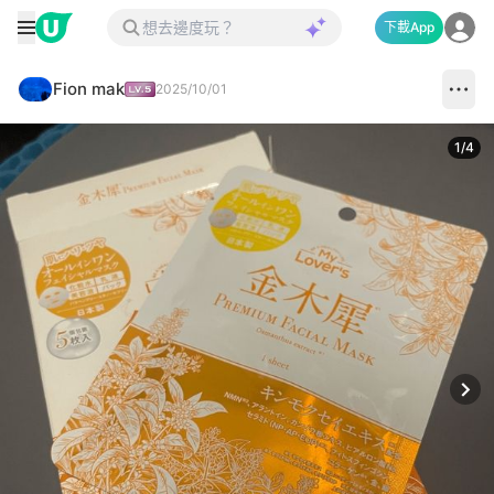
下載App
Fion mak
2025/10/01
1
/
4
Next