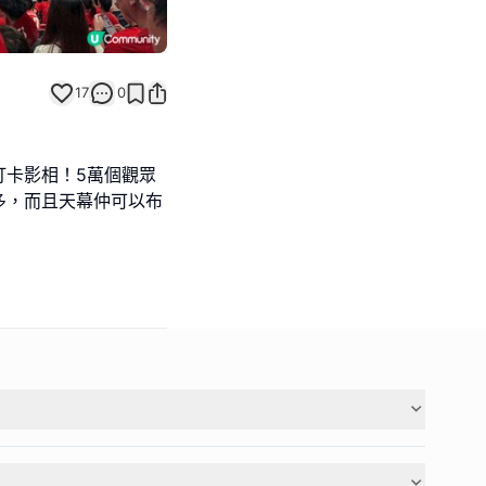
17
0
打卡影相！5萬個觀眾
多，而且天幕仲可以布