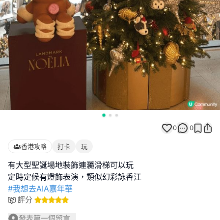
0
0
香港攻略
打卡
玩
有大型聖誕場地裝飾連瀡滑梯可以玩
#我想去AIA嘉年華
評分
發表第一個留言...