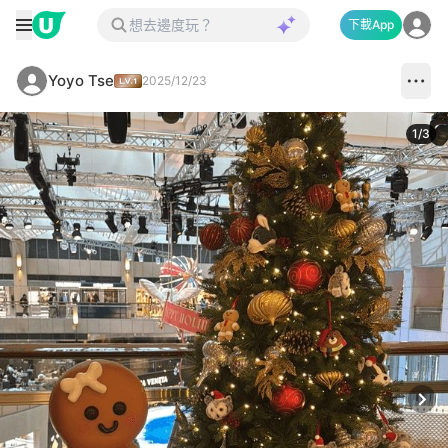
下載App
Yoyo Tse
2025/12/23
1
/
3
Next