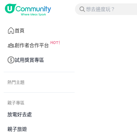
首頁
創作者合作平台
試用獎賞專區
熱門主題
親子專區
放電好去處
親子旅遊