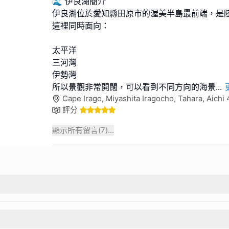
🌊 伊良湖簡介
伊良湖位於愛知縣田原市的渥美半島最前端，是
這裡同時面向：
太平洋
三河灣
伊勢灣
所以景觀非常開闊，可以看到不同方向的海景
...
Cape Irago, Miyashita Iragocho, Tahara, Aic
評分
顯示所有留言(
7
)...