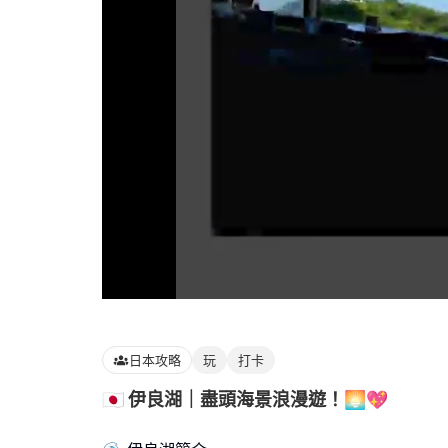
Loaded
:
100.00%
日本攻略
玩
打卡
🇯🇵 伊良湖｜盡頭海景浪漫遊！🌅💖