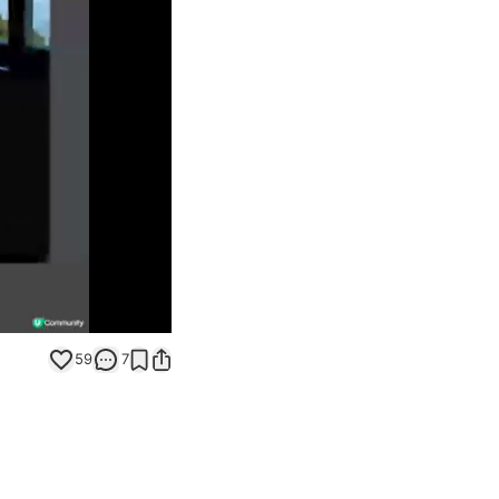
Unmute
59
7