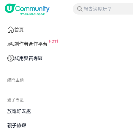
首頁
創作者合作平台
試用獎賞專區
熱門主題
親子專區
放電好去處
親子旅遊