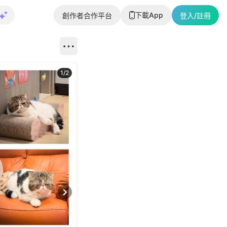
下載App
創作者合作平台
登入/註冊
1
/
2
即睇更多社
Next slide
返回帖文