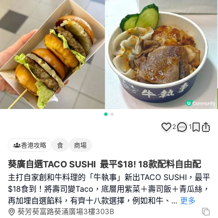
2
1
香港攻略
食
商場
葵廣自選TACO SUSHI 最平$18! 18款配料自由配
主打自家創和牛料理的「牛執事」新出TACO SUSHI，最平
$18食到！將壽司變Taco，底層用紫菜＋壽司飯＋青瓜絲，
再加埋自選餡料，有齊十八款選擇，例如和牛、
...
更多
葵芳葵富路葵涌廣場3樓303B