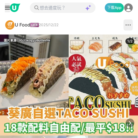
下載App
U Food
2025/12/22
1
/
2
Next