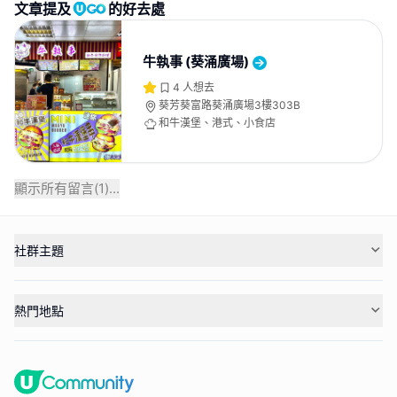
文章提及
的好去處
牛執事 (葵涌廣場)
4
人想去
葵芳葵富路葵涌廣場3樓303B
和牛漢堡、港式、小食店
顯示所有留言(
1
)...
社群主題
熱門地點