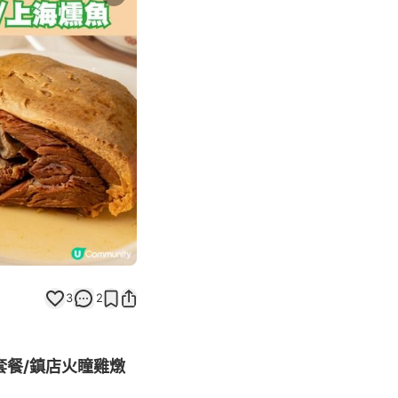
Next slide
3
2
套餐/鎮店火瞳雞燉