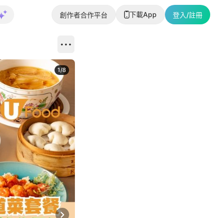
下載App
創作者合作平台
登入/註冊
1
/
8