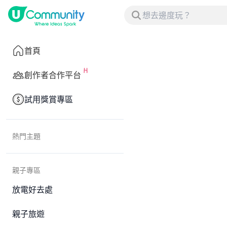
首頁
創作者合作平台
試用獎賞專區
熱門主題
親子專區
放電好去處
親子旅遊