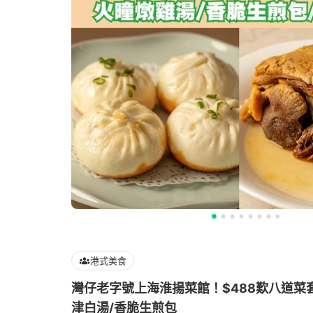
港式美食
灣仔老字號上海淮揚菜館！$488歎八道菜
津白湯/香脆生煎包