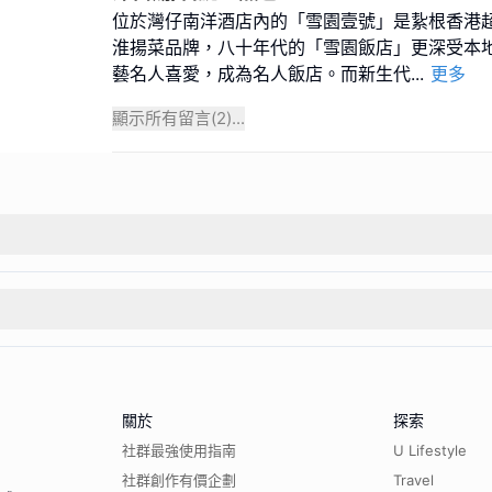
位於灣仔南洋酒店內的「雪園壹號」是紥根香港超
淮揚菜品牌，八十年代的「雪園飯店」更深受本
藝名人喜愛，成為名人飯店。而新生代
...
更多
顯示所有留言(
2
)...
關於
探索
社群最強使用指南
U Lifestyle
社群創作有價企劃
Travel