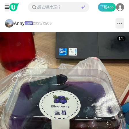
下載App
Anny
2025/12/08
1
/
4
Next