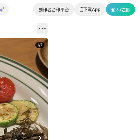
下載App
創作者合作平台
登入/註冊
1
/
7