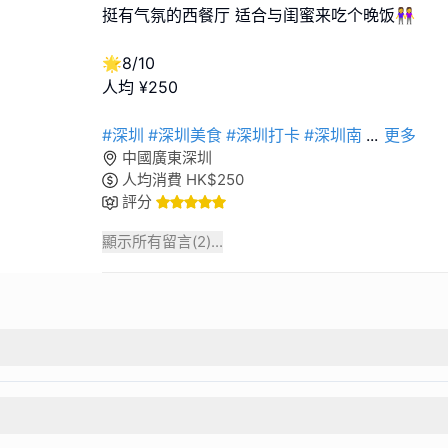
挺有气氛的西餐厅 适合与闺蜜来吃个晚饭👭
🌟8/10
人均 ¥250
#深圳
#深圳美食
#深圳打卡
#深圳南
...
更多
中國廣東深圳
人均消費
HK$
250
評分
顯示所有留言(
2
)...