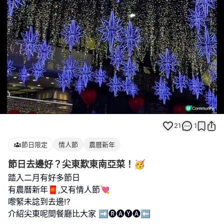
Loaded
:
Unmute
100.00%
21
1
節日限定
情人節
農曆新年
節日去邊好？尖東歎東南亞菜！🥳
踏入二月有好多節日
有農曆新年🧧,又有情人節💘
嚟緊未諗到去邊⁉️
介紹尖東呢間餐廳比大家 ➡️🅡🅐🅨🅐⬅️