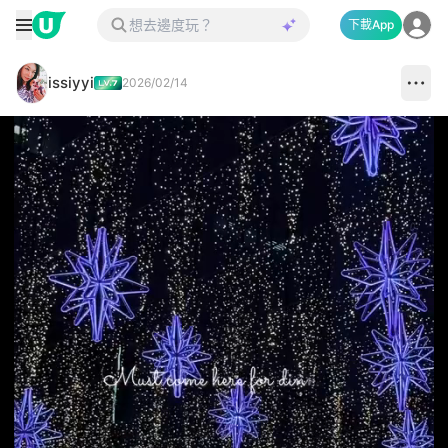
下載App
issiyyi
2026/02/14