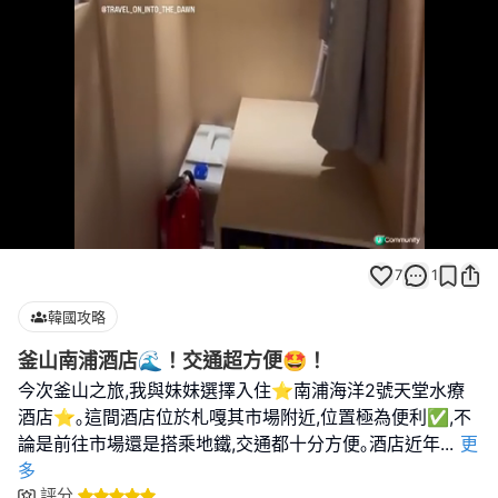
Loaded
:
Unmute
100.00%
7
1
韓國攻略
釜山南浦酒店🌊！交通超方便🤩！
今次釜山之旅,我與妹妹選擇入住⭐️南浦海洋2號天堂水療
酒店⭐️｡這間酒店位於札嘎其市場附近,位置極為便利✅,不
論是前往市場還是搭乘地鐵,交通都十分方便｡酒店近年
...
更
多
評分