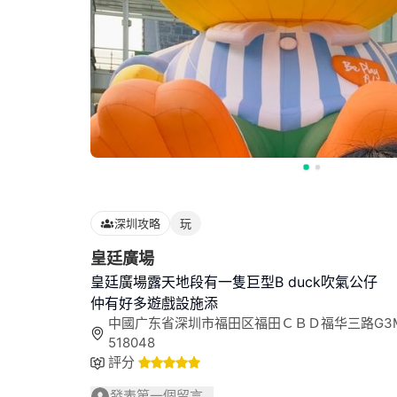
深圳攻略
玩
皇廷廣場
皇廷廣場露天地段有一隻巨型B duck吹氣公仔
仲有好多遊戲設施添
中國广东省深圳市福田区福田ＣＢＤ福华三路G3M5
518048
評分
發表第一個留言...