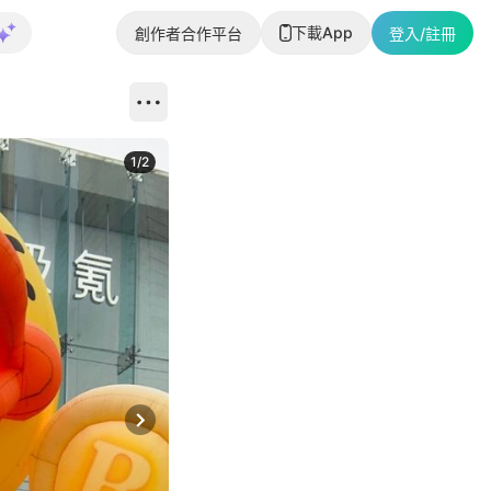
下載App
創作者合作平台
登入/註冊
1
/
2
即睇更多社
Next slide
返回帖文