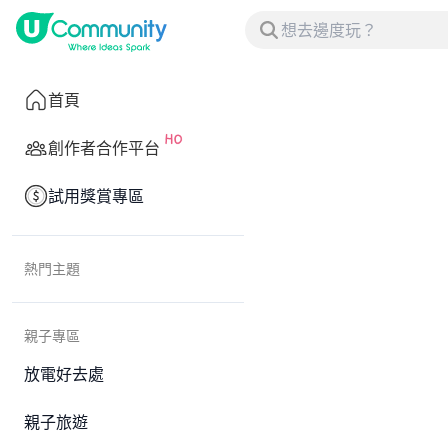
首頁
創作者合作平台
試用獎賞專區
熱門主題
親子專區
放電好去處
親子旅遊