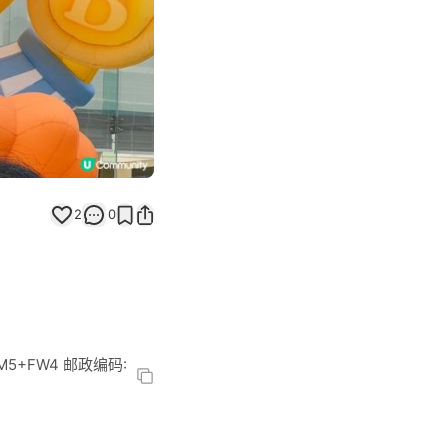
2
0
+FW4 邮政编码: