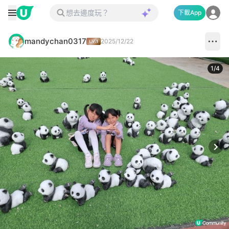
下載App
mandychan0317
2025/12/22
1
/
4
Next