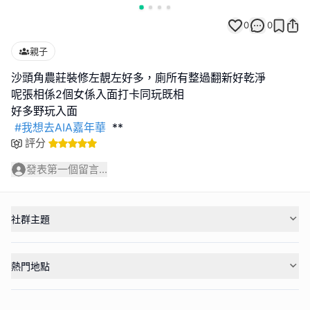
0
0
親子
沙頭角農莊裝修左靚左好多，廁所有整過翻新好乾淨
呢張相係2個女係入面打卡同玩既相
好多野玩入面
#我想去AIA嘉年華
**
評分
發表第一個留言...
社群主題
熱門地點