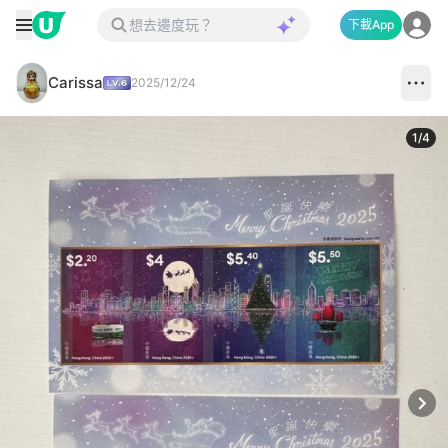
下載App
Carissa
2025/12/24
1
/
4
Next