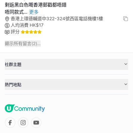
剩返黑白色嘅香港郵戳都唔錯
唔同款式
...
更多
香港上環德輔道中322-324號西區電話機樓1樓
人均消費
HK$
17
評分
顯示所有留言(
2
)...
社群主題
熱門地點