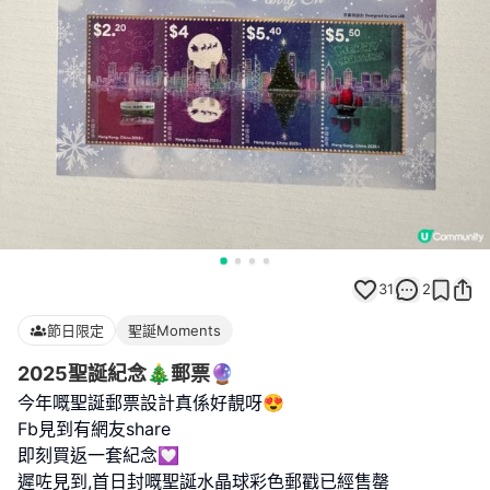
31
2
節日限定
聖誕Moments
2025聖誕紀念🎄郵票🔮
今年嘅聖誕郵票設計真係好靚呀😍
Fb見到有網友share
即刻買返一套紀念💟
遲咗見到,首日封嘅聖誕水晶球彩色郵戳已經售罄