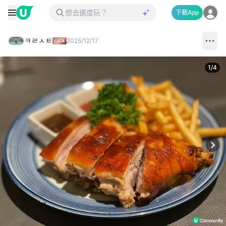
下載App
ㅋㄹㅅㅌ
2025/12/17
1
/
4
Next