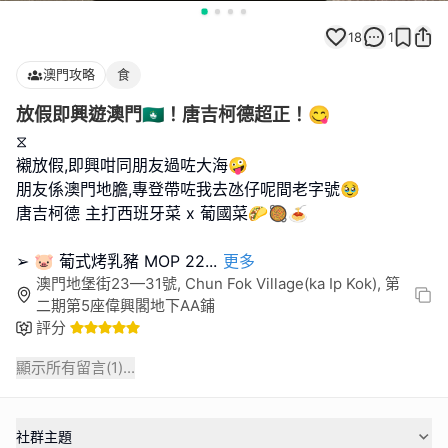
18
1
澳門攻略
食
放假即興遊澳門🇲🇴！唐吉柯德超正！😋
⧖
襯放假,即興咁同朋友過咗大海🤪
朋友係澳門地膽,專登帶咗我去氹仔呢間老字號🥹
唐吉柯德 主打西班牙菜 x 葡國菜🌮🥘🍝
➢ 🐷 葡式烤乳豬 MOP 22
...
更多
澳門地堡街23—31號, Chun Fok Village(ka Ip Kok), 第
二期第5座偉興閣地下AA鋪
評分
顯示所有留言(
1
)...
社群主題