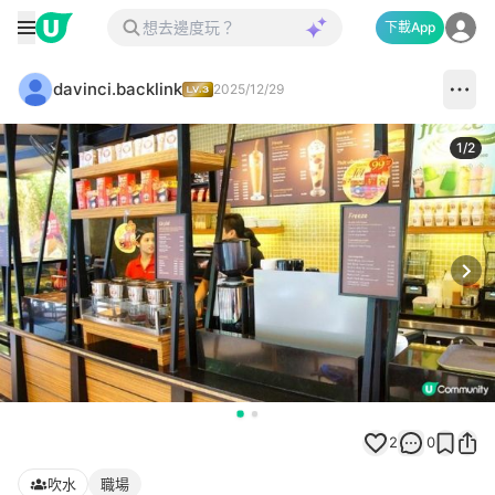
下載App
davinci.backlink
2025/12/29
1
/
2
Next
2
0
吹水
職場