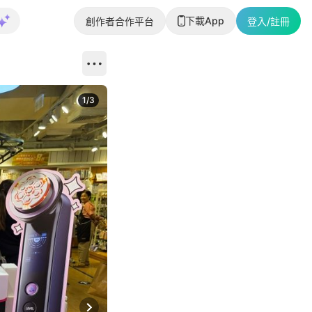
下載App
創作者合作平台
登入/註冊
1
/
3