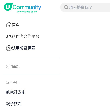
首頁
創作者合作平台
試用獎賞專區
熱門主題
親子專區
放電好去處
親子旅遊