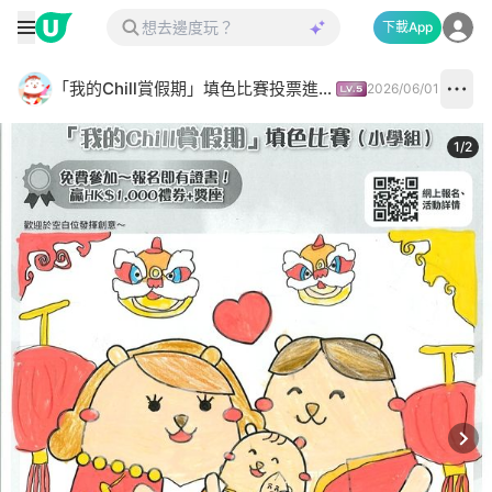
下載App
「我的Chill賞假期」填色比賽投票進行中✅
2026/06/01
1
/
2
Next