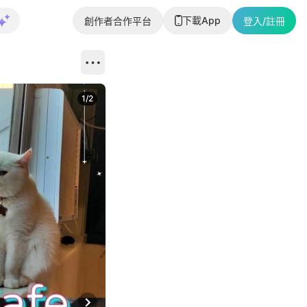
下載App
創作者合作平台
登入/註冊
1
/
2
即睇更多社