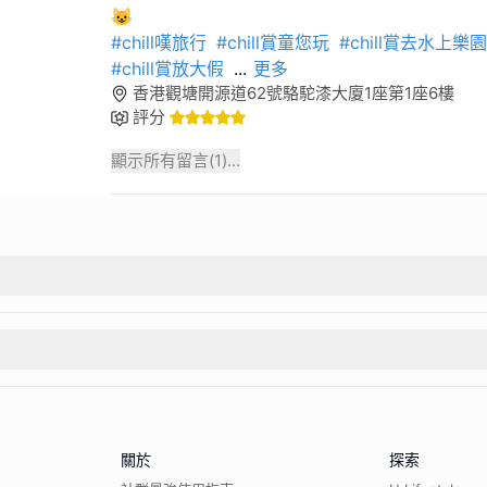
#chill嘆旅行
#chill賞童您玩
#chill賞去水上樂園
#chill賞放大假
...
更多
香港觀塘開源道62號駱駝漆大廈1座第1座6樓
評分
顯示所有留言(
1
)...
關於
探索