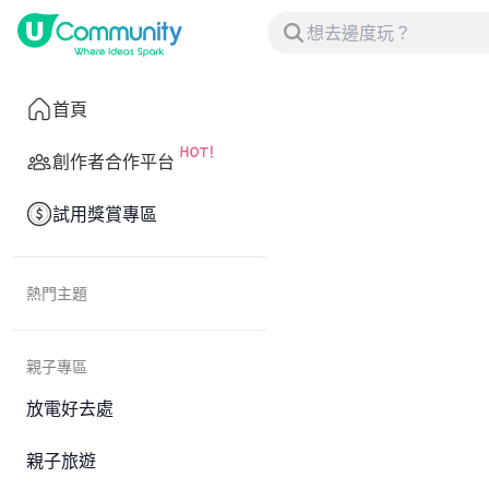
首頁
創作者合作平台
試用獎賞專區
熱門主題
親子專區
放電好去處
親子旅遊