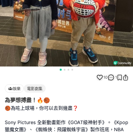
10
1
娛樂
電影劇集
為夢想搏盡！🔥🏀
🏀為咗上球場，你可以去到幾盡❓
Sony Pictures 全新動畫鉅作《GOAT級神射手》。《Kpop
獵魔女團》、《蜘蛛俠：飛躍蜘蛛宇宙》製作班底，NBA