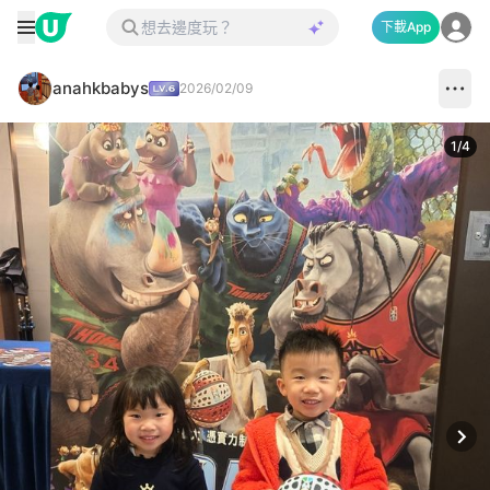
下載App
anahkbabys
2026/02/09
1
/
4
Next