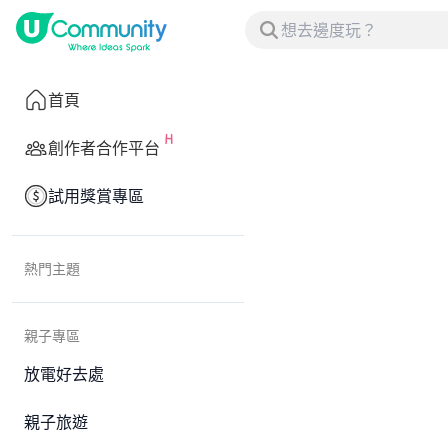
首頁
創作者合作平台
試用獎賞專區
熱門主題
親子專區
放電好去處
親子旅遊