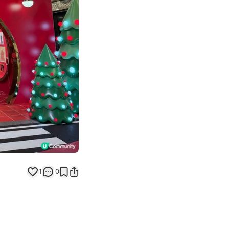
Next slide
1
0