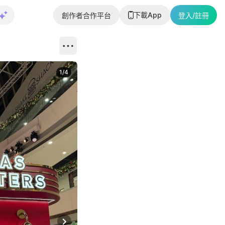
下載App
創作者合作平台
登入/註冊
1
/
4