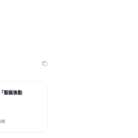
潛入「聖誕後勤
商場