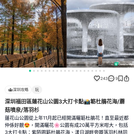
243
9
深圳攻略
玩
深圳福田區蓮花山公園3大打卡點📸簕杜鵑花海/蘑
菇噴泉/落羽杉
蓮花山公園從上年11月起已經開滿曬簕杜鵑花！直至最近都
仲係好靚😍，開滿曬花🌸公園有成20萬平方米咁大，包括
3大打卡點：紫陌園簕杜鵑花海、漾日湖畔旁嘅落羽杉林同