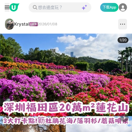
下載App
Krystal
2026/01/08
1
/
20
Next