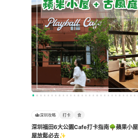
深圳攻略
打卡
食
深圳福田6大公園Cafe打卡指南🌳蘋果小
屋放鬆必去✨