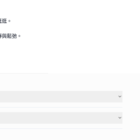
逛逛。
靜與鬆弛。