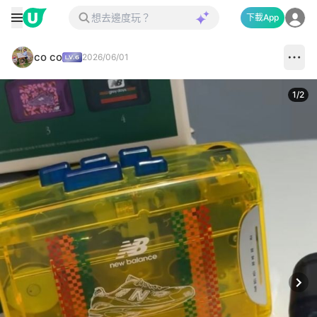
下載App
co co
2026/06/01
1
/
2
Next