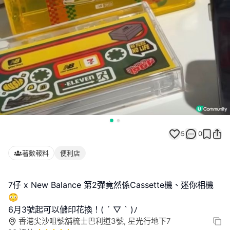
5
0
著數報料
便利店
7仔 x New Balance 第2彈竟然係Cassette機、迷你相機
😳
6月3號起可以儲印花換！( ´ ▽ ` )ﾉ
香港尖沙咀號舖梳士巴利道3號, 星光行地下7