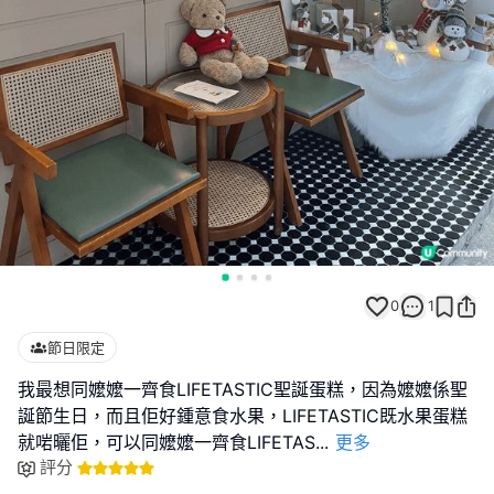
0
1
節日限定
我最想同嬤嬤一齊食LIFETASTIC聖誕蛋糕，因為嬤嬤係聖
誕節生日，而且佢好鍾意食水果，LIFETASTIC既水果蛋糕
就啱曬佢，可以同嬤嬤一齊食LIFETAS
...
更多
評分