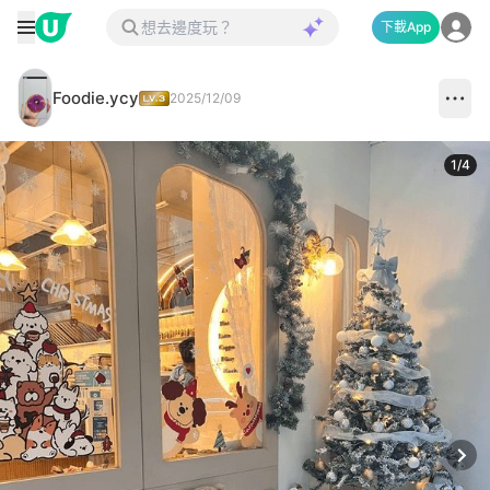
下載App
Foodie.ycy
2025/12/09
1
/
4
Next