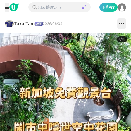
下載App
Taka Tam
2026/06/04
1
/
19
Next