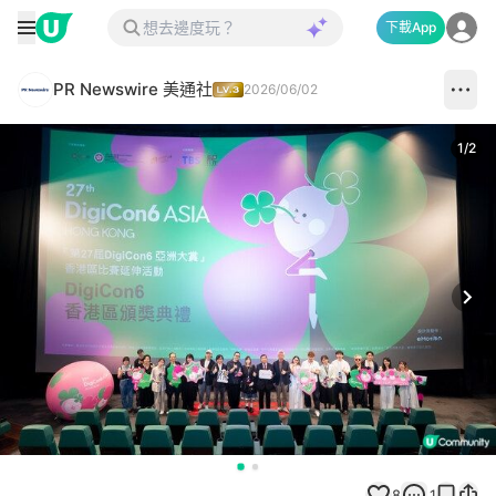
下載App
PR Newswire 美通社
2026/06/02
1
/
2
Next
8
1