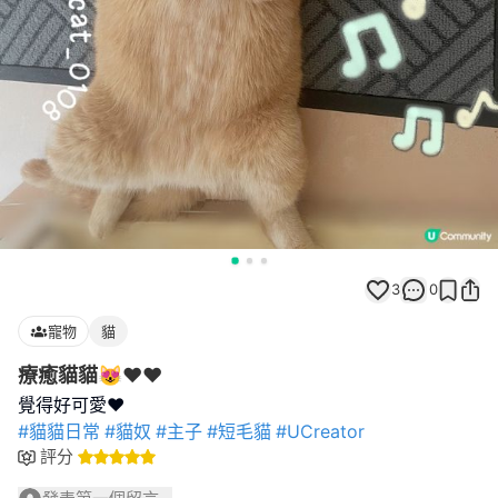
3
0
寵物
貓
療癒貓貓😻❤️❤️
#貓貓日常
#貓奴
#主子
#短毛貓
#UCreator
評分