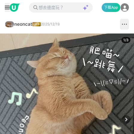
下載App
neoncat
2025/12/19
1
/
3
Next