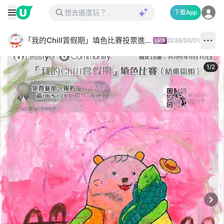
下載App
「我的Chill賞假期」填色比賽投票進行中✅
2026/06/01
1
/
2
Next