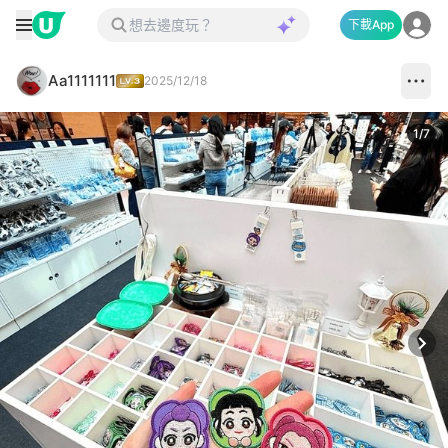
下載App
Aa1111111
2025/12/18
1
/
7
Next