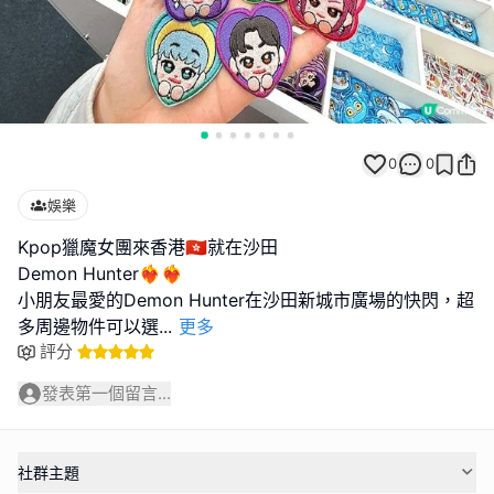
0
0
娛樂
Kpop獵魔女團來香港🇭🇰就在沙田
Demon Hunter❤️‍🔥❤️‍🔥
小朋友最愛的Demon Hunter在沙田新城市廣場的快閃，超
多周邊物件可以選
...
更多
評分
發表第一個留言...
社群主題