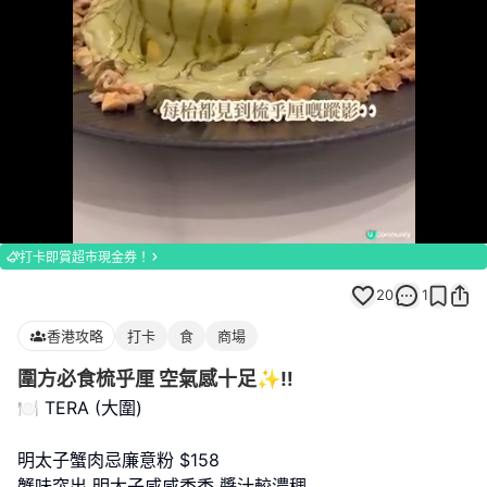
Loaded
:
Unmute
100.00%
打卡即賞超市現金券！
20
1
香港攻略
打卡
食
商場
圍方必食梳乎厘 空氣感十足✨‼️
🍽️ TERA (大圍)
明太子蟹肉忌廉意粉 $158
蟹味突出 明太子咸咸香香 醬汁較濃稠