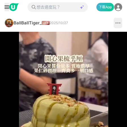
下載App
BallBallTiger_
2025/10/27