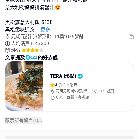
意大利粉條條掛滿醬汁😍
黑松露意大利飯 $138
黑松露味道突
...
更多
元朗元龍街9號形點 I L1樓1075號舖
人均消費
HK$
200
評分
文章提及
的好去處
TERA (形點)
4
2
人想去
元朗元龍街9號形點 I L1樓1075號舖
糖水、西餐、咖啡店
顯示所有留言(
1
)...