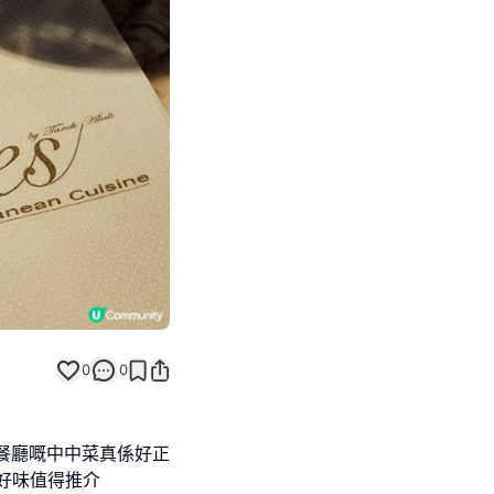
Next slide
0
0
間餐廳嘅中中菜真係好正
好味值得推介