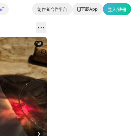
下載App
創作者合作平台
登入/註冊
1
/
5