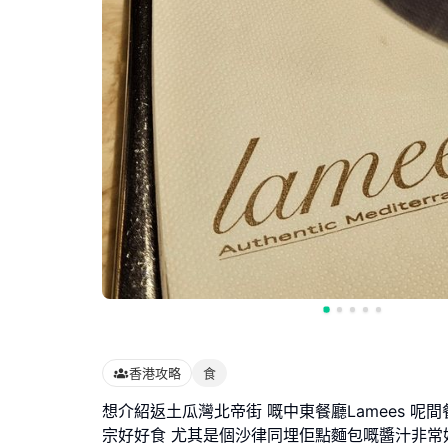
香港攻略
食
想介紹返土瓜灣北帝街 嘅中東餐廳Lamees 呢
宗好好食 尤其是個沙律同埋佢點麵包嘅醬汁非常