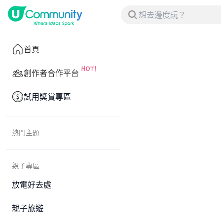
首頁
創作者合作平台
試用獎賞專區
熱門主題
親子專區
放電好去處
親子旅遊