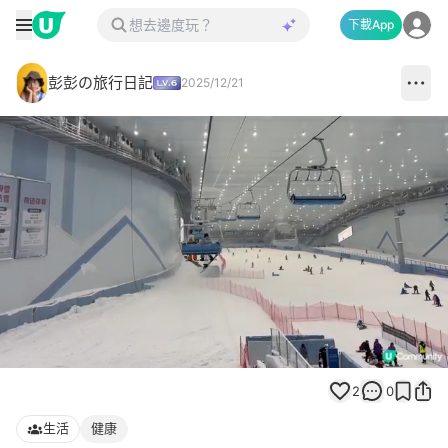
下載App
彭彭の旅行日記
2025/12/21
Loaded
:
Replay
Unmute
Full
100.00%
2
0
生活
健康