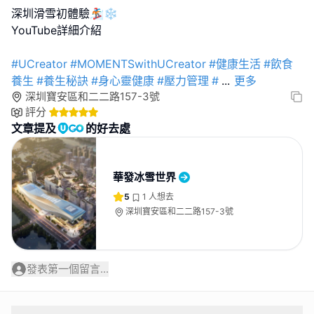
深圳滑雪初體驗🏂❄️
YouTube詳細介紹
#UCreator
#MOMENTSwithUCreator
#健康生活
#飲食
養生
#養生秘訣
#身心靈健康
#壓力管理
#
...
更多
深圳寶安區和二二路157-3號
評分
文章提及
的好去處
華發冰雪世界
5
1
人想去
深圳寶安區和二二路157-3號
發表第一個留言...