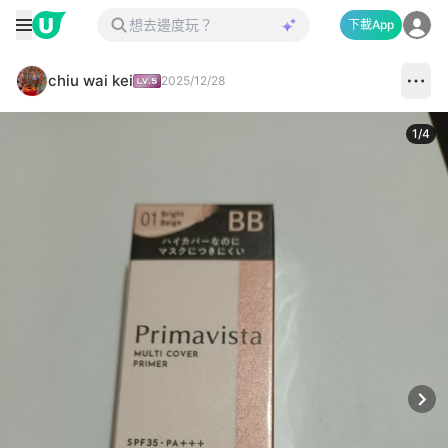
下載App
chiu wai kei
2025/12/28
1
/
4
Next